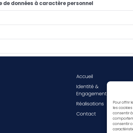
cte de données à caractère personnel
Accueil
Crédi
Identité &
Engagements
Pour offrir
Réalisations
les cookies
Contact
consentir à
comportemen
consentir o
caractérist