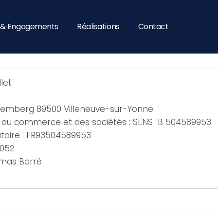
é & Engagements
Réalisations
Contact
let
Gutemberg 89500 Villeneuve-sur-Yonne
re du commerce et des sociétés : SENS B 504589953
aire : FR93504589953
2052
homas Barré