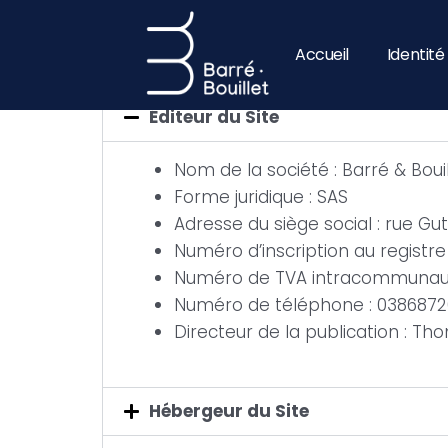
Aller
au
Accueil
Identit
Mentions Légales
contenu
Éditeur du Site
Nom de la société : Barré & Bouil
Forme juridique : SAS
Adresse du siège social : rue 
Numéro d’inscription au regist
Numéro de TVA intracommunaut
Numéro de téléphone : 038687
Directeur de la publication : T
Hébergeur du Site